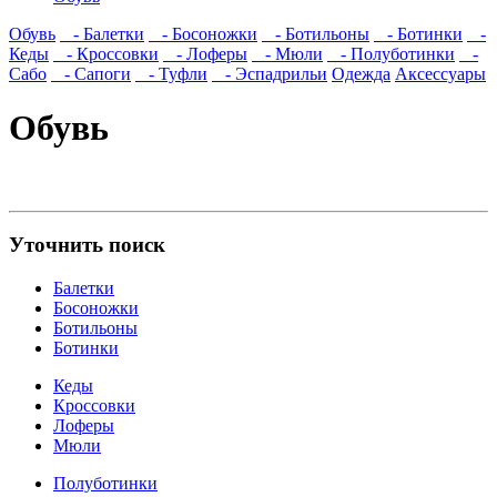
Обувь
- Балетки
- Босоножки
- Ботильоны
- Ботинки
-
Кеды
- Кроссовки
- Лоферы
- Мюли
- Полуботинки
-
Сабо
- Сапоги
- Туфли
- Эспадрильи
Одежда
Аксессуары
Обувь
Уточнить поиск
Балетки
Босоножки
Ботильоны
Ботинки
Кеды
Кроссовки
Лоферы
Мюли
Полуботинки