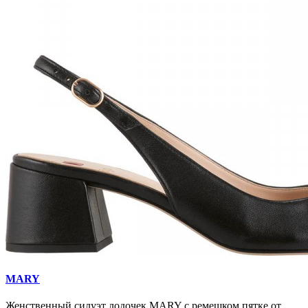
MARY
Женственный силуэт лодочек MARY с ремешком пятке от