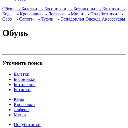
Обувь
- Балетки
- Босоножки
- Ботильоны
- Ботинки
-
Кеды
- Кроссовки
- Лоферы
- Мюли
- Полуботинки
-
Сабо
- Сапоги
- Туфли
- Эспадрильи
Одежда
Аксессуары
Обувь
Уточнить поиск
Балетки
Босоножки
Ботильоны
Ботинки
Кеды
Кроссовки
Лоферы
Мюли
Полуботинки