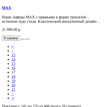
MAX
Наши лоферы MAX с пряжками в форме трензелей –
истинное чудо стиля. Классический маскулинный дизайн ..
21 990.00 р.
В корзину
|<
<
13
14
15
16
17
18
19
20
21
>
>|
Показано с 241 по 255 из 406 (всего 28 страниц)