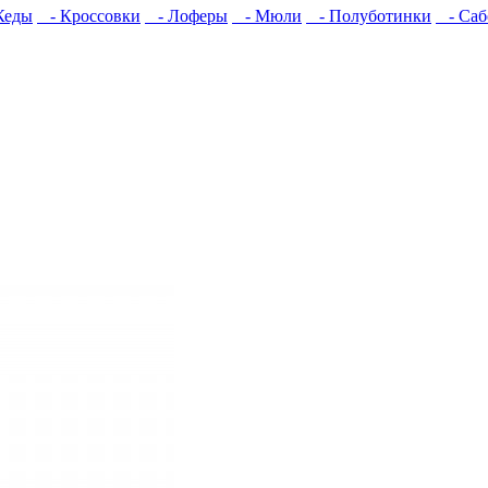
Кеды
- Кроссовки
- Лоферы
- Мюли
- Полуботинки
- Саб