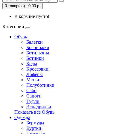
0 товар(ов) - 0.00 р.
В корзине пусто!
Категории
Обувь
Балетки
Босоножки
Ботильоны
Ботинки
Кеды
Кроссовки
Лоферы
Мюли
Полуботинки
Сабо
Сапоги
Туфли
Эспадрильи
Показать все Обувь
Одежда
Бермуды
Куртки
Пиджаки