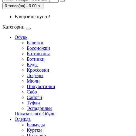
0 товар(ов) - 0.00 р.
В корзине пусто!
Категории
Обувь
Балетки
Босоножки
Ботильоны
Ботинки
Кеды
Кроссовки
Лоферы
Мюли
Полуботинки
Сабо
Сапоги
Туфли
Эспадрильи
Показать все Обувь
Одежда
Бермуды
Куртки
Пиджаки