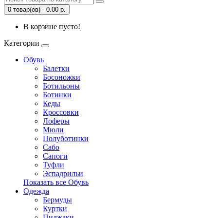
0 товар(ов) - 0.00 р.
В корзине пусто!
Категории
Обувь
Балетки
Босоножки
Ботильоны
Ботинки
Кеды
Кроссовки
Лоферы
Мюли
Полуботинки
Сабо
Сапоги
Туфли
Эспадрильи
Показать все Обувь
Одежда
Бермуды
Куртки
Пиджаки