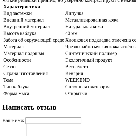
мягкие ремешки приятно, но уверенно контрастируют с нежны
Характеристики
Вид застежки
Липучка
Внешний материал
Металлизированная кожа
Внутренний материал
Натуральная кожа
Высота каблука
40 мм
Забота об окружающей среде
Хлопковая подкладка отмечена с
Материал
Чрезвычайно мягкая кожа ягнёнк
Материал подошвы
Синтетический полимер
Особенности
Экологичный продукт
Сезон
Весна/лето
Страна изготовления
Венгрия
Тема
WEEKEND
Тип каблука
Сплошная платформа
Форма мыса
Открытый
Написать отзыв
Ваше имя: