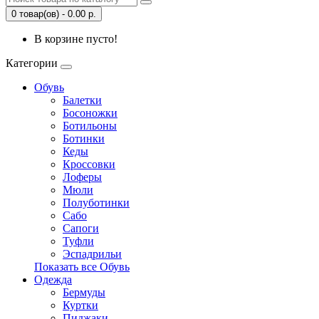
0 товар(ов) - 0.00 р.
В корзине пусто!
Категории
Обувь
Балетки
Босоножки
Ботильоны
Ботинки
Кеды
Кроссовки
Лоферы
Мюли
Полуботинки
Сабо
Сапоги
Туфли
Эспадрильи
Показать все Обувь
Одежда
Бермуды
Куртки
Пиджаки