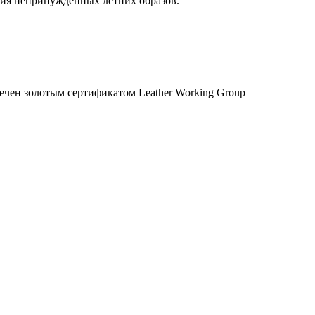
ния непринуждённых летних образов.
чен золотым сертификатом Leather Working Group