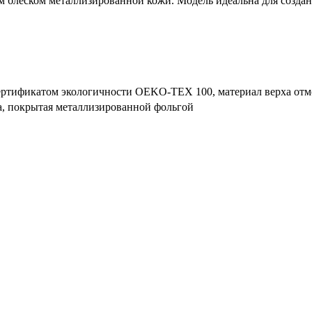
м блеском металлизированной кожи. Модель идеальна для созда
ертификатом экологичности OEKO-TEX 100, материал верха отме
а, покрытая металлизированной фольгой