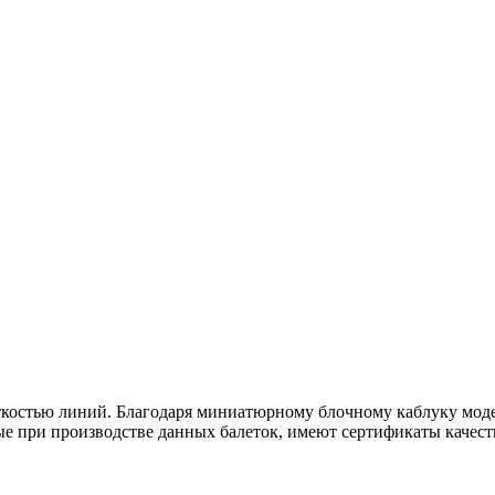
остью линий. Благодаря миниатюрному блочному каблуку модель
ые при производстве данных балеток, имеют сертификаты качеств