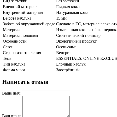
Вид застежки
Без застёжки
Внешний материал
Гладкая кожа
Внутренний материал
Натуральная кожа
Высота каблука
15 мм
Забота об окружающей среде
Cделано в ЕС, материал верха от
Материал
Изысканная кожа ягнёнка первок
Материал подошвы
Синтетический полимер
Особенности
Экологичный продукт
Сезон
Осень/зима
Страна изготовления
Венгрия
Тема
ESSENTIALS, ONLINE EXCLUS
Тип каблука
Блочный каблук
Форма мыса
Заострённый
Написать отзыв
Ваше имя:
Ваш отзыв