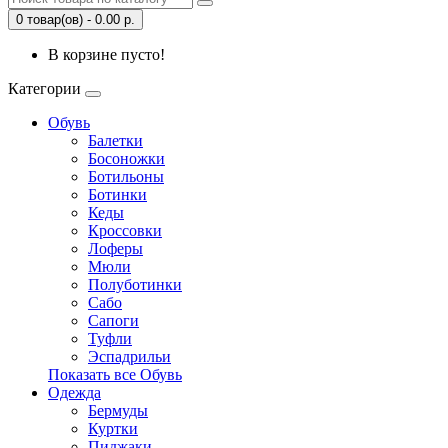
0 товар(ов) - 0.00 р.
В корзине пусто!
Категории
Обувь
Балетки
Босоножки
Ботильоны
Ботинки
Кеды
Кроссовки
Лоферы
Мюли
Полуботинки
Сабо
Сапоги
Туфли
Эспадрильи
Показать все Обувь
Одежда
Бермуды
Куртки
Пиджаки