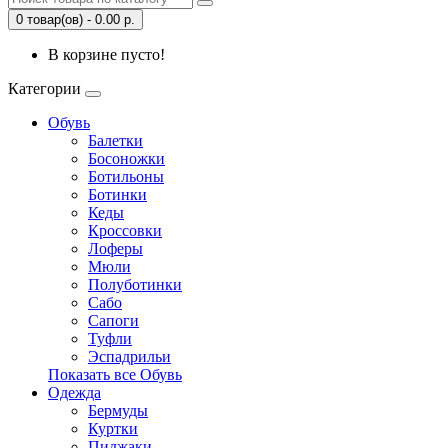
0 товар(ов) - 0.00 р.
В корзине пусто!
Категории
Обувь
Балетки
Босоножки
Ботильоны
Ботинки
Кеды
Кроссовки
Лоферы
Мюли
Полуботинки
Сабо
Сапоги
Туфли
Эспадрильи
Показать все Обувь
Одежда
Бермуды
Куртки
Пиджаки