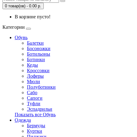
0 товар(ов) - 0.00 р.
В корзине пусто!
Категории
Обувь
Балетки
Босоножки
Ботильоны
Ботинки
Кеды
Кроссовки
Лоферы
Мюли
Полуботинки
Сабо
Сапоги
Туфли
Эспадрильи
Показать все Обувь
Одежда
Бермуды
Куртки
Пиджаки