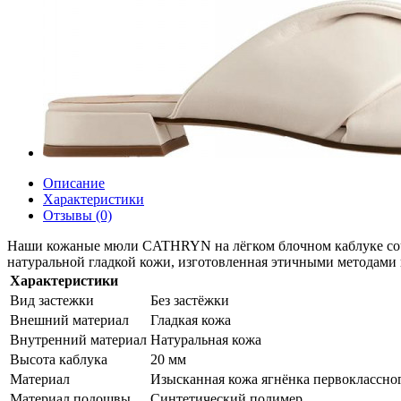
Описание
Характеристики
Отзывы (0)
Наши кожаные мюли CATHRYN на лёгком блочном каблуке сочет
натуральной гладкой кожи, изготовленная этичными методами 
Характеристики
Вид застежки
Без застёжки
Внешний материал
Гладкая кожа
Внутренний материал
Натуральная кожа
Высота каблука
20 мм
Материал
Изысканная кожа ягнёнка первоклассно
Материал подошвы
Синтетический полимер