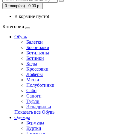
0 товар(ов) - 0.00 р.
В корзине пусто!
Категории
Обувь
Балетки
Босоножки
Ботильоны
Ботинки
Кеды
Кроссовки
Лоферы
Мюли
Полуботинки
Сабо
Сапоги
Туфли
Эспадрильи
Показать все Обувь
Одежда
Бермуды
Куртки
Пиджаки