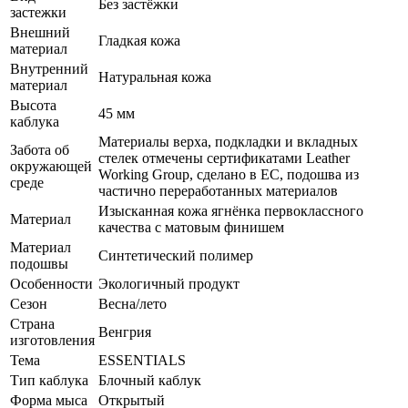
Без застёжки
застежки
Внешний
Гладкая кожа
материал
Внутренний
Натуральная кожа
материал
Высота
45 мм
каблука
Материалы верха, подкладки и вкладных
Забота об
стелек отмечены сертификатами Leather
окружающей
Working Group, сделано в ЕС, подошва из
среде
частично переработанных материалов
Изысканная кожа ягнёнка первоклассного
Материал
качества с матовым финишем
Материал
Синтетический полимер
подошвы
Особенности
Экологичный продукт
Сезон
Весна/лето
Страна
Венгрия
изготовления
Тема
ESSENTIALS
Тип каблука
Блочный каблук
Форма мыса
Открытый