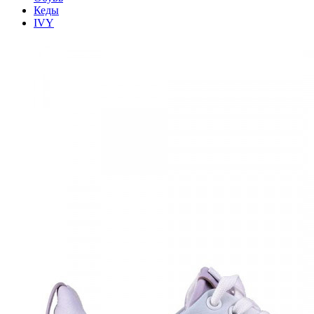
Кеды
IVY