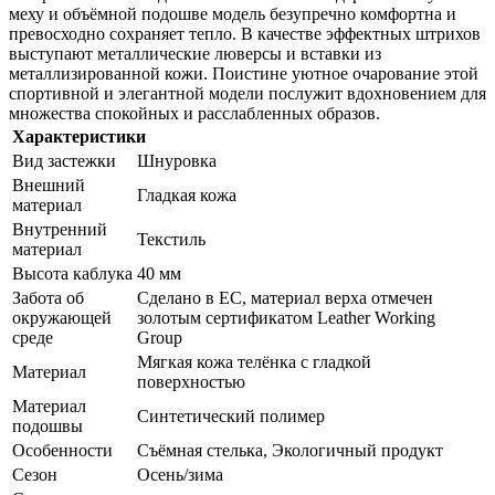
меху и объёмной подошве модель безупречно комфортна и
превосходно сохраняет тепло. В качестве эффектных штрихов
выступают металлические люверсы и вставки из
металлизированной кожи. Поистине уютное очарование этой
спортивной и элегантной модели послужит вдохновением для
множества спокойных и расслабленных образов.
Характеристики
Вид застежки
Шнуровка
Внешний
Гладкая кожа
материал
Внутренний
Текстиль
материал
Высота каблука
40 мм
Забота об
Сделано в ЕС, материал верха отмечен
окружающей
золотым сертификатом Leather Working
среде
Group
Мягкая кожа телёнка с гладкой
Материал
поверхностью
Материал
Синтетический полимер
подошвы
Особенности
Съёмная стелька, Экологичный продукт
Сезон
Осень/зима