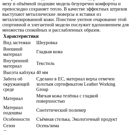
меху и объёмной подошве модель безупречно комфортна и
превосходно сохраняет тепло. В качестве эффектных штрихов
выступают металлические люверсы и вставки из
металлизированной кожи. Поистине уютное очарование этой
спортивной и элегантной модели послужит вдохновением для
множества спокойных и расслабленных образов.
Характеристики
Вид застежки
Шнуровка
Внешний
Гладкая кожа
материал
Внутренний
Текстиль
материал
Высота каблука
40 мм
Забота об
Сделано в ЕС, материал верха отмечен
окружающей
золотым сертификатом Leather Working
среде
Group
Мягкая кожа телёнка с гладкой
Материал
поверхностью
Материал
Синтетический полимер
подошвы
Особенности
Съёмная стелька, Экологичный продукт
Сезон
Осень/зима