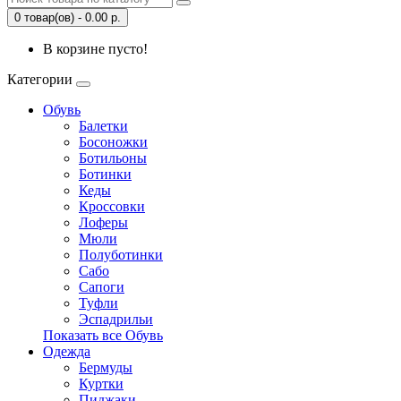
0 товар(ов) - 0.00 р.
В корзине пусто!
Категории
Обувь
Балетки
Босоножки
Ботильоны
Ботинки
Кеды
Кроссовки
Лоферы
Мюли
Полуботинки
Сабо
Сапоги
Туфли
Эспадрильи
Показать все Обувь
Одежда
Бермуды
Куртки
Пиджаки