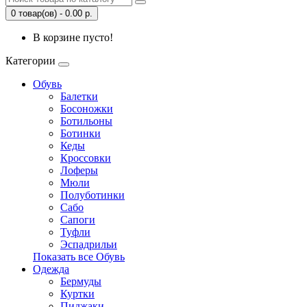
0 товар(ов) - 0.00 р.
В корзине пусто!
Категории
Обувь
Балетки
Босоножки
Ботильоны
Ботинки
Кеды
Кроссовки
Лоферы
Мюли
Полуботинки
Сабо
Сапоги
Туфли
Эспадрильи
Показать все Обувь
Одежда
Бермуды
Куртки
Пиджаки