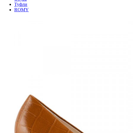
Туфли
ROMY