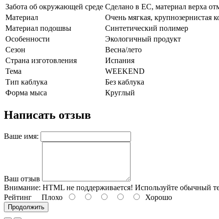
Забота об окружающей среде
Сделано в ЕС, материал верха от
Материал
Очень мягкая, крупнозернистая к
Материал подошвы
Синтетический полимер
Особенности
Экологичный продукт
Сезон
Весна/лето
Страна изготовления
Испания
Тема
WEEKEND
Тип каблука
Без каблука
Форма мыса
Круглый
Написать отзыв
Ваше имя:
Ваш отзыв
Внимание:
HTML не поддерживается! Используйте обычный те
Рейтинг
Плохо
Хорошо
Продолжить