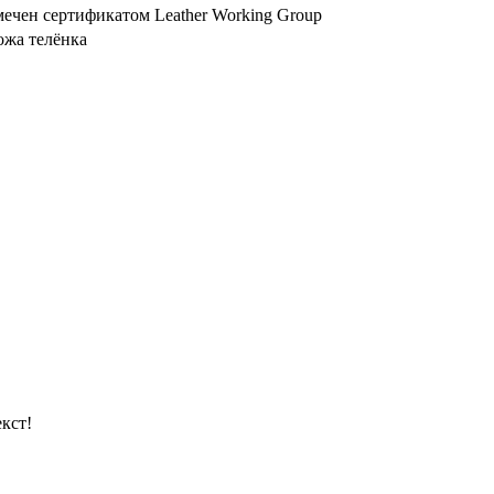
мечен сертификатом Leather Working Group
ожа телёнка
кст!