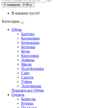
0 товар(ов) - 0.00 р.
В корзине пусто!
Категории
Обувь
Балетки
Босоножки
Ботильоны
Ботинки
Кеды
Кроссовки
Лоферы
Мюли
Полуботинки
Сабо
Сапоги
Туфли
Эспадрильи
Показать все Обувь
Одежда
Бермуды
Куртки
Пиджаки