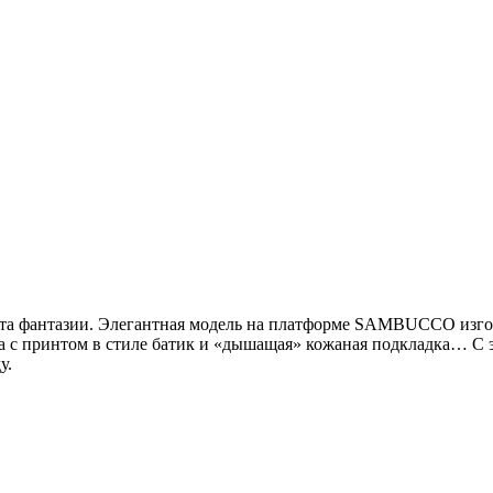
ёта фантазии. Элегантная модель на платформе SAMBUCCO изгот
ва с принтом в стиле батик и «дышащая» кожаная подкладка… С
у.